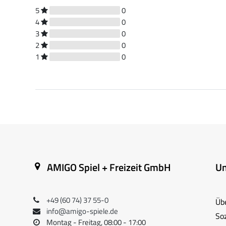
5
0
4
0
3
0
2
0
1
0
AMIGO Spiel + Freizeit GmbH
U
+49 (60 74) 37 55-0
Üb
info@amigo-spiele.de
So
Montag - Freitag, 08:00 - 17:00