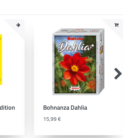
dition
Bohnanza Dahlia
15,99 €