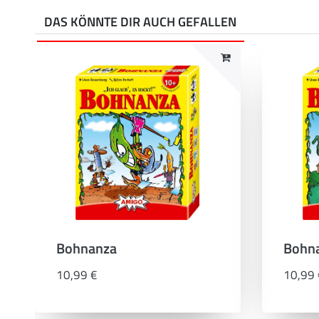
DAS KÖNNTE DIR AUCH GEFALLEN
Bohnanza
Bohna
10,99 €
10,99 