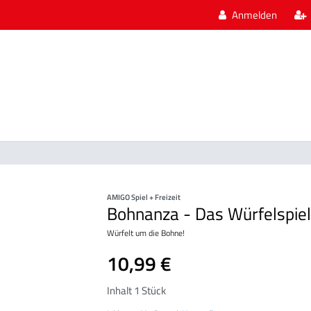
Anmelden
AMIGO Spiel + Freizeit
Bohnanza - Das Würfelspiel
Würfelt um die Bohne!
10,99 €
Inhalt
1
Stück