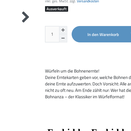
inkl. ges. MwSt. zzgl.
Versandkosten
Ausverkauft
In den Warenkorb
Würfeln um die Bohnenernte!
Deine Erntekarten geben vor, welche Bohnen d
deine Ernte aufzuwerten. Doch Vorsicht: Alle a
nicht zu oft neu. Am Ende zählt nur: Wer hat d
Bohnanza – der Klassiker im Würfelformat!