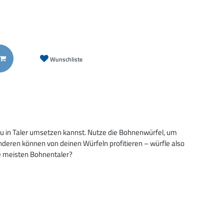
Wunschliste
u in Taler umsetzen kannst. Nutze die Bohnenwürfel, um
nderen können von deinen Würfeln profitieren – würfle also
ie meisten Bohnentaler?