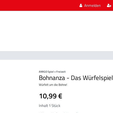
Anmelden
AMIGO Spiel + Freizeit
Bohnanza - Das Würfelspiel
Würfelt um die Bohne!
10,99 €
Inhalt
1
Stück