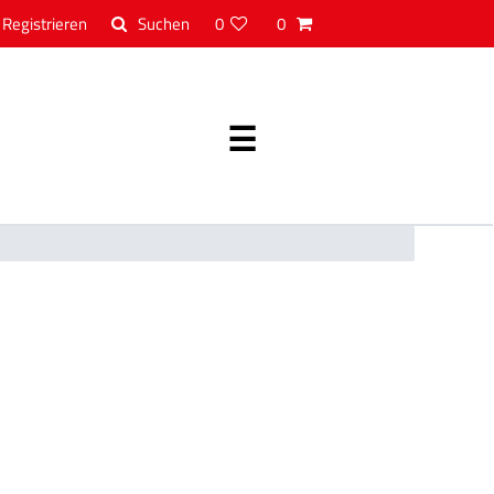
Registrieren
0
0