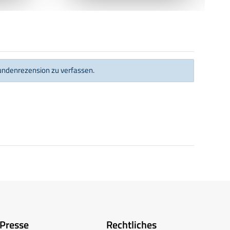
Kundenrezension zu verfassen.
Presse
Rechtliches