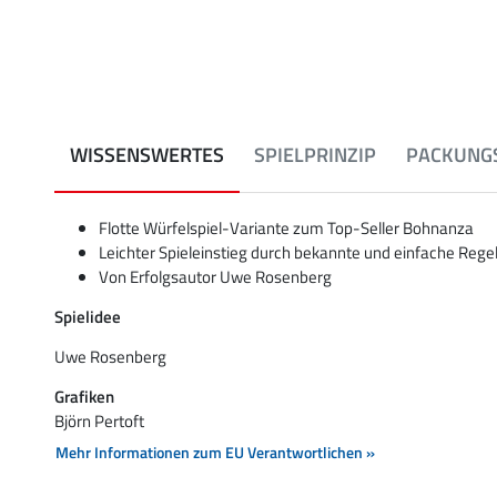
WISSENSWERTES
SPIELPRINZIP
PACKUNGS
Flotte Würfelspiel-Variante zum Top-Seller Bohnanza
Leichter Spieleinstieg durch bekannte und einfache Rege
Von Erfolgsautor Uwe Rosenberg
Spielidee
Uwe Rosenberg
Grafiken
Björn Pertoft
Mehr Informationen zum EU Verantwortlichen »