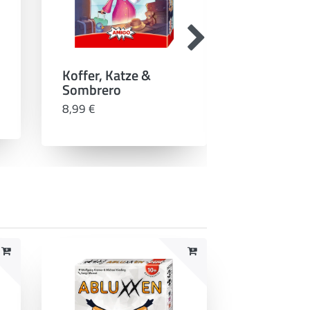
Koffer, Katze &
Wizard 30
Sombrero
Edition
8,99 €
19,99 €